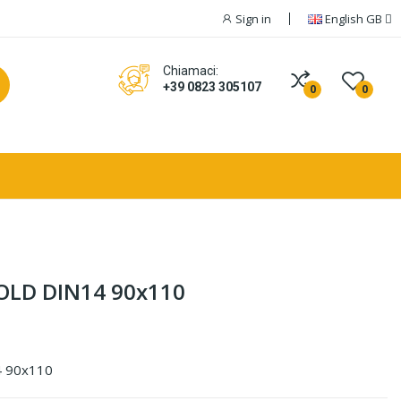
Sign in
English GB
Chiamaci:
+39 0823 305107
0
0
OLD DIN14 90x110
 90x110