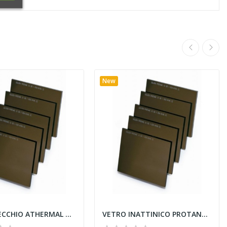
New
VETRI SPECCHIO ATHERMAL DIN 12 A1 60x110
VETRO INATTINICO PROTANE 110x90 Din 11