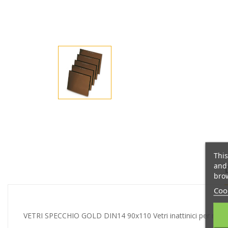
This
and 
brow
Cook
VETRI SPECCHIO GOLD DIN14 90x110 Vetri inattinici per masch