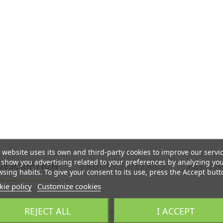
 website uses its own and third-party cookies to improve our servi
show you advertising related to your preferences by analyzing yo
DESCRIPTION
PRODUCT DETAILS
REVIEW
sing habits. To give your consent to its use, press the Accept butt
ie policy
Customize cookies
REJECT ALL
I ACCEPT
ere di saldatura con superficie specchiata colore oro