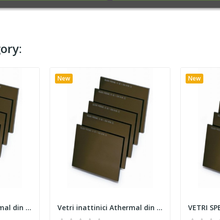
ory:
New
New
Vetri inattinici Athermal din 11 dim.75x98 mm
Vetri inattinici Athermal din 10