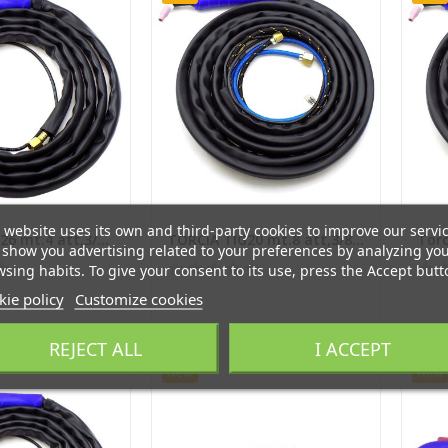
 website uses its own and third-party cookies to improve our servi
TORCIA Tig 26 mt.4 att,3/8 Tig 26 E
TORCIA TIG20 mt.8 att,3/8 Tig 20 E
show you advertising related to your preferences by analyzing yo
sing habits. To give your consent to its use, press the Accept butt
ie policy
Customize cookies
REJECT ALL
I ACCEPT
New
New