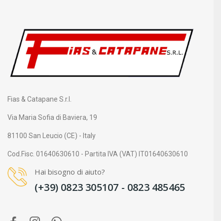
Fias & Catapane S.r.l.
Via Maria Sofia di Baviera, 19
81100 San Leucio (CE) - Italy
Cod.Fisc. 01640630610 - Partita IVA (VAT) IT01640630610
Hai bisogno di aiuto?
(+39) 0823 305107 - 0823 485465