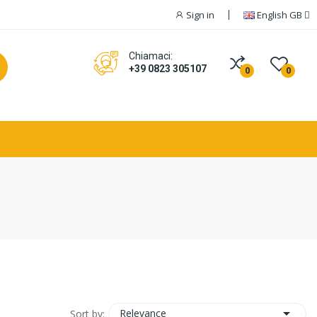
Sign in
English GB
Chiamaci:
+39 0823 305107
0
0

Relevance
Sort by: