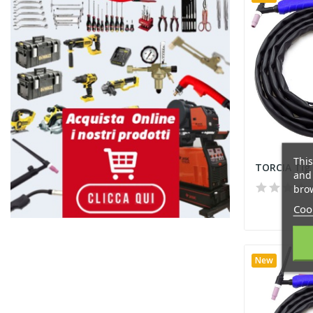
This
and 
brow
Cook
New