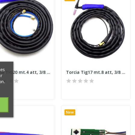
ces
Torcia TIG20 mt.4 att, 3/8 Tig 20 E
Torcia Tig17 mt.8 att, 3/8 Tig 17 E
ur
on.
New