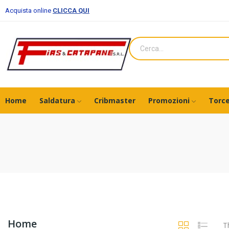
Acquista online
CLICCA QUI
Home
Saldatura
Cribmaster
Promozioni
Torce
Home
T