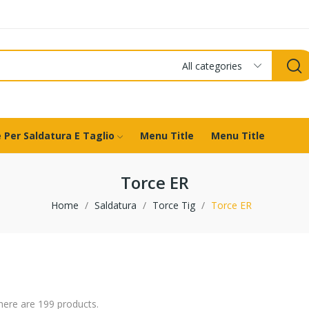
All categories
 Per Saldatura E Taglio
Menu Title
Menu Title
Torce ER
Home
Saldatura
Torce Tig
Torce ER
here are 199 products.