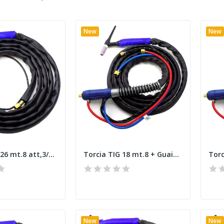
New
New
TORCIA Tig 26 mt.8 att,3/8 Tig 26 E
Torcia TIG 18 mt.8 + Guaina T,+ micro, Attacco...
New
New