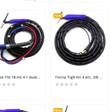
New
Torcia TIG 18 mt.4 + Guaina T,+ micro, Attacco...
Torcia Tig9 mt.4 att, 3/8 Tig 9 E
New