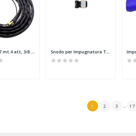
Torcia Tig17 mt.4 att, 3/8 Tig 17 E
Snodo per Impugnatura Tig 9 E
Impu
1
2
3
…
17