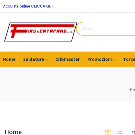
Acquista online
CLICCA QUI
Home
Saldatura
Cribmaster
Promozioni
Torce
H
Home
T