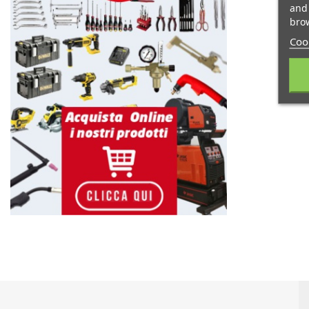
and 
brow
Cook