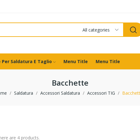
All categories
 Per Saldatura E Taglio
Menu Title
Menu Title
Bacchette
ome
Saldatura
Accessori Saldatura
Accessori TIG
Bacchet
here are 4 products.