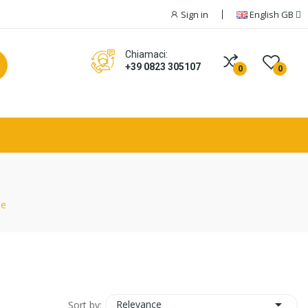
Sign in
English GB
Chiamaci:
+39 0823 305107
0
0
te

Relevance
Sort by: