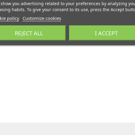
show you advertising related to your preferences by analyzing yo
sing habits. To give your consent to its use, press the Accept butt
ie policy
Customize cookies
REJECT ALL
I ACCEPT