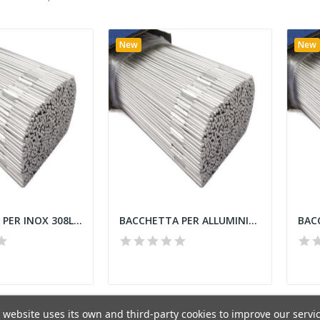
New
New
BACCHETTA PER INOX 308L D. 2,4x1000 mm AWS5.9...
BACCHETTA PER ALLUMINIO 5356 D. 2.4x1000 mm al...
 website uses its own and third-party cookies to improve our servi