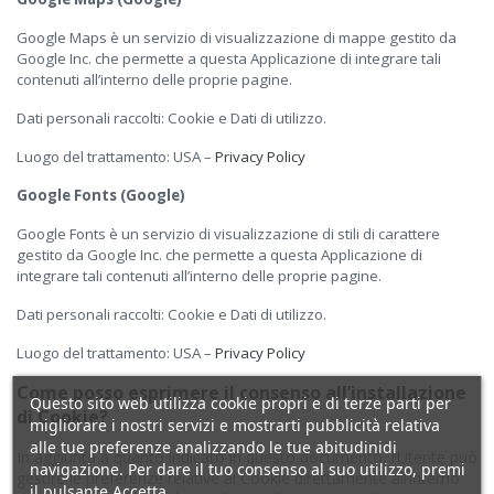
Google Maps è un servizio di visualizzazione di mappe gestito da
Google Inc. che permette a questa Applicazione di integrare tali
contenuti all’interno delle proprie pagine.
Dati personali raccolti: Cookie e Dati di utilizzo.
Luogo del trattamento: USA –
Privacy Policy
Google Fonts (Google)
Google Fonts è un servizio di visualizzazione di stili di carattere
gestito da Google Inc. che permette a questa Applicazione di
integrare tali contenuti all’interno delle proprie pagine.
Dati personali raccolti: Cookie e Dati di utilizzo.
Luogo del trattamento: USA –
Privacy Policy
Come posso esprimere il consenso all’installazione
Questo sito web utilizza cookie propri e di terze parti per
di Cookie?
migliorare i nostri servizi e mostrarti pubblicità relativa
alle tue preferenze analizzando le tue abitudinidi
In aggiunta a quanto indicato in questo documento, l’Utente può
navigazione. Per dare il tuo consenso al suo utilizzo, premi
gestire le preferenze relative ai Cookie direttamente all’interno
il pulsante Accetta.