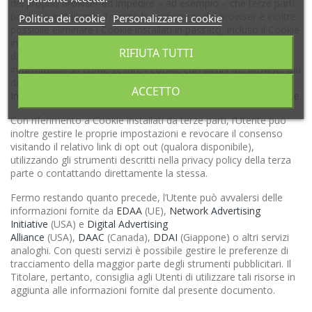
del proprio browser ed impedire – ad esempio – che terze parti
possano installarne. Tramite le preferenze del browser è inoltre
Politica dei cookie
Personalizzare i cookie
possibile eliminare i Cookie installati in passato, incluso il Cookie
in cui venga eventualmente salvato il consenso all’installazione
RIFIUTA TUTTI
di Cookie da parte di questo sito. L’Utente può trovare
informazioni su come gestire i Cookie con alcuni dei browser più
diffusi ad esempio ai seguenti indirizzi:
Microsoft Windows
ACCETTO
Internet Explorer
,
Mozilla Firefox
,
Apple Safari
e
Google Chrome
.
Con riferimento a Cookie installati da terze parti, l’Utente può
inoltre gestire le proprie impostazioni e revocare il consenso
visitando il relativo link di opt out (qualora disponibile),
utilizzando gli strumenti descritti nella privacy policy della terza
parte o contattando direttamente la stessa.
Fermo restando quanto precede, l’Utente può avvalersi delle
informazioni fornite da
EDAA
(UE),
Network Advertising
Initiative
(USA) e
Digital Advertising
Alliance
(USA),
DAAC
(Canada),
DDAI
(Giappone) o altri servizi
analoghi. Con questi servizi è possibile gestire le preferenze di
tracciamento della maggior parte degli strumenti pubblicitari. Il
Titolare, pertanto, consiglia agli Utenti di utilizzare tali risorse in
aggiunta alle informazioni fornite dal presente documento.