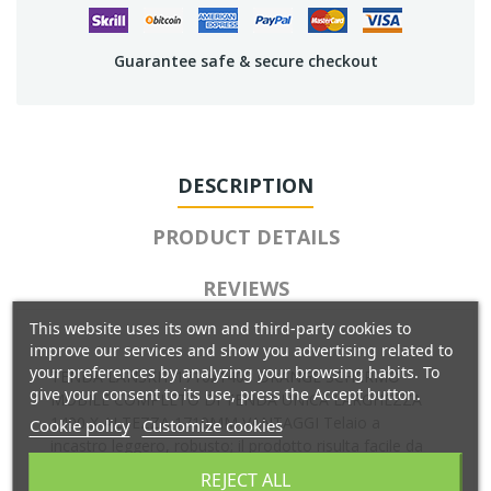
Guarantee safe & secure checkout
DESCRIPTION
PRODUCT DETAILS
REVIEWS
This website uses its own and third-party cookies to
improve our services and show you advertising related to
your preferences by analyzing your browsing habits. To
TENDA LANSKIT 1710x1400 ORANGE SCHERMO
give your consent to its use, press the Accept button.
MOBILE COMPLETO DI TENDA UNICA LARGHEZZA
1400 X ALTEZZA 1710MM VANTAGGI Telaio a
Cookie policy
Customize cookies
incastro leggero, robusto; il prodotto risulta facile da
montare e spostare BENEFICI Ideale per le lavorazioni
REJECT ALL