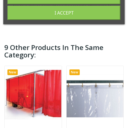
che vengono effettuate in varie zone dell'officina, le
tende a strisce permettono il passaggio attraverso lo
schermo.
I ACCEPT
9 Other Products In The Same
Category:
New
New