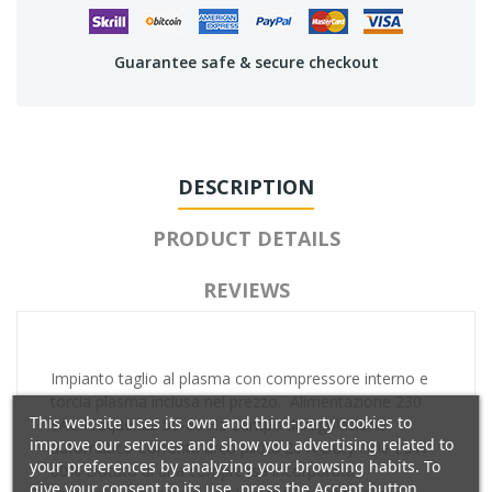
Guarantee safe & secure checkout
DESCRIPTION
PRODUCT DETAILS
REVIEWS
Impianto taglio al plasma con compressore interno e
torcia plasma inclusa nel prezzo. Alimentazione 230
This website uses its own and third-party cookies to
VAC Frequenza 50-60 Hz Campo di regolazione
improve our services and show you advertising related to
automatico Corrente arco pilota 20 A Duty cicle 20 A
your preferences by analyzing your browsing habits. To
60% Dotato di aria compressa incorporata
give your consent to its use, press the Accept button.