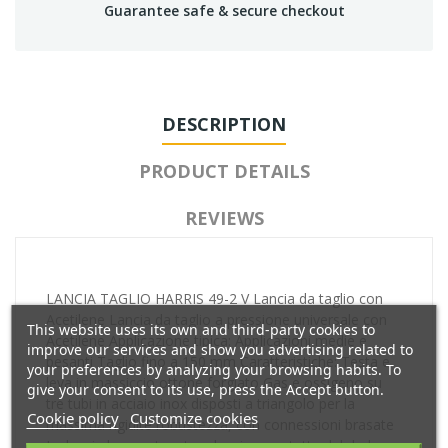
Guarantee safe & secure checkout
DESCRIPTION
PRODUCT DETAILS
REVIEWS
LANCIA TAGLIO HARRIS 49-2 V Lancia da taglio con
Acetilene Lancia da taglio a pressione universale con
This website uses its own and third-party cookies to
Acetilene Applicazione tipica: Applicazioni medie e
improve our services and show you advertising related to
pesanti Taglio fino a 150 mm Caratteristiche: Testa e
your preferences by analyzing your browsing habits. To
leva in massiccio ottone forgiato Gas e ossigeno su
give your consent to its use, press the Accept button.
tre tubi in acciaio inox disposti a triangolo per la
Cookie policy
Customize cookies
massima rigidite robustezza, con connessioni brasate
La lancia ha una tenuta ad o-ring, protetta dal dado,