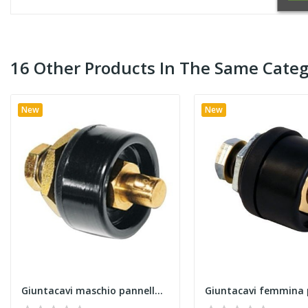
16 Other Products In The Same Categ
New
New
Giuntacavi maschio pannello mmq 95