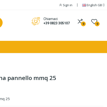
Sign in
English GB
Chiamaci:
+39 0823 305107
0
0
na pannello mmq 25
mmq 25