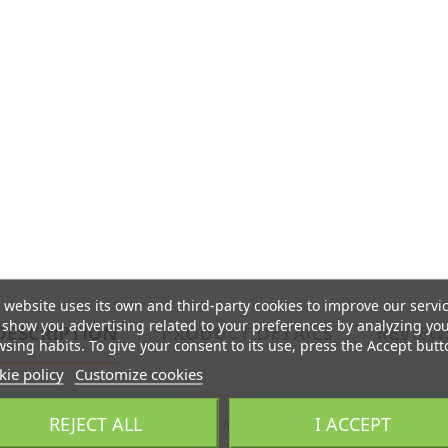
 website uses its own and third-party cookies to improve our servi
show you advertising related to your preferences by analyzing yo
DESCRIPTION
PRODUCT DETAILS
REVIEW
sing habits. To give your consent to its use, press the Accept butt
ie policy
Customize cookies
REJECT ALL
I ACCEPT
 EN 60974-12 - Anima in ottone Innesto a baionetta con bloccaggio