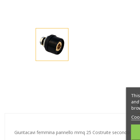
This
and 
brow
Cook
Giuntacavi femmina pannello mmq 25 Costruite secondo norme