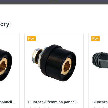
ory:
New
New
Giuntacavi femmina pannello mmq 35/50
Giuntacavi femmina pannello mmq 95