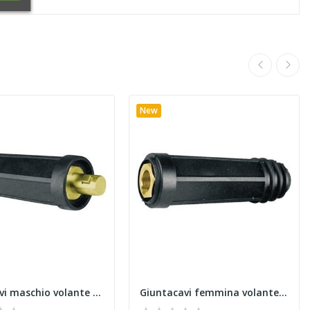
New
Giuntacavi maschio volante mmq 70
Giuntacavi femmina volante mmq 95