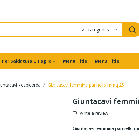
All categories
 Per Saldatura E Taglio
Menu Title
Menu Title
iuntacavi - capicorda
Giuntacavi femmina pannello mmq 25
Giuntacavi femmi
Write a review
Giuntacavi femmina pannello 